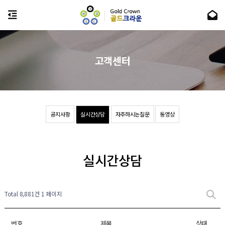
고객센터
공지사항
실시간상담
자주하시는질문
동영상
실시간상담
Total 8,881건
1 페이지
번호
제목
상태