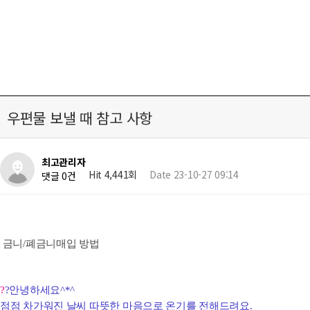
우편물 보낼 때 참고 사항
최고관리자
Hit 4,441회
Date 23-10-27 09:14
댓글 0건
금니/폐금니매입 방법
?
?안녕하세요^*^
점점
차가워진 날씨 따뜻한 마음으로 온기를 전해드려요.