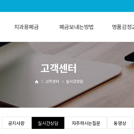
치과용폐금
폐금보내는방법
명품감정
치과용폐금
보내는방법
명품감정
폐금갤러리
고객센터
고객센터
실시간상담
공지사항
실시간상담
자주하시는질문
동영상