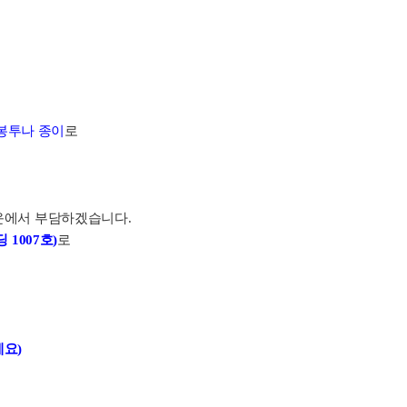
.
봉투나 종이
로
운에서 부담하겠습니다.
 1007호)
로
요)