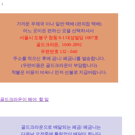
↓
가까운 우체국 이나 일반 택배 (편의점 택배)
어느 곳이든 편하신 곳을 선택하셔서
서울시 도봉구 창동 9-1
대성빌딩 1007호
골드크라운, 1600-2892
우편번호 132 - 040
주소
를 적으신 후에
금니/ 폐금니를 발송합니다.
(우편비용은 골드크라운이 부담합니다)
착불은 비용이 비싸니 먼저 선불로 지급바랍니다.
골드크라운이 해야
할 일
골드크라운으로 배달되는 폐금/ 폐금니는
다음날 오전중에 틀림없이 배달이 됩니다.