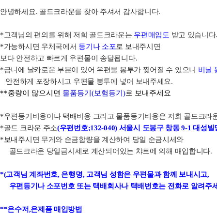
안녕하세요. 골드크라운를 찾아 주셔서 감사합니다.
*고객님의 편의를 위해 저희 골드크라운는
우편매입도
받고 있습니다
*가능하시면 우체국에서
등기나 소포
로 보내주시면
보다 안전하고 빠르게 우편물이 송달됩니다.
*금니에 날카로운 부분이 있어 우편물 봉투가 찢어질 수 있으니
비닐 
안전하게 포장하시고 우편물 봉투에 넣어 보내주세요.
**중량이 많으시면
물품등기(보험등기)
로 보내주세요
*우편등기비용
이나
택배비용
그리고
물품등기비용
은 저희 골드크라
*골드 크라운 주소
(우편번호;132-040) 서울시 도봉구 창동 9-1 대성빌딩
*보내주시면 무게와 순금함량을 계산하여 당일 순금시세와
골드크라운 당일금시세로 계산되어있는 챠트에 의해 매입합니다.
*(고객님 계좌번호, 은행명, 고객님 성함은 우편물과 함께 보내시고,
우편등기나 소포번호 또는 택배회사나 택배번호는 전화로 알려주세
**은수저,은제품 매입방법